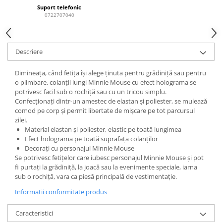
Suport telefonic
Power Players
Shimmer and Shine
0722707040
SuperZings
Vaiana
Dragon Ball
Looney Tunes
Super Mario
LOL SURPRISE
Descriere
Hot Wheels
L.O.L Surprise!
Dimineața, când fetița își alege ținuta pentru grădiniță sau pentru
Looney Tunes
Dora the Explorer
o plimbare, colanții lungi Minnie Mouse cu efect holograma se
Nightmare before Christmas
Minions
potrivesc facil sub o rochiță sau cu un tricou simplu.
Snoopy
Jurassic World
Confecționați dintr-un amestec de elastan și poliester, se mulează
comod pe corp și permit libertate de mișcare pe tot parcursul
SpongeBob
PJ Masks
zilei.
Toy Story
Doc McStuffins
Material elastan și poliester, elastic pe toată lungimea
Efect holograma pe toată suprafața colanților
Red Bull Racing
Soy Luna
Decorați cu personajul Minnie Mouse
Jurassic Park
Na! Na! Na! Surprise
Se potrivesc fetițelor care iubesc personajul Minnie Mouse și pot
Ricky Zoom
Wednesday
fi purtați la grădiniță, la joacă sau la evenimente speciale, iarna
sub o rochiță, vara ca piesă principală de vestimentație.
Monsters Inc.
by TGA
OEM
Lion King
Informatii conformitate produs
The Elf
My Little Pony
Caracteristici
Wednesday
Poopsie