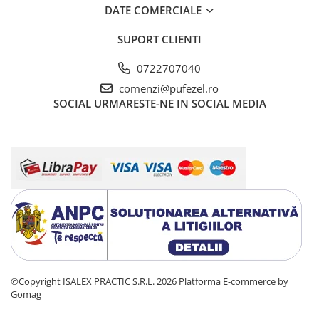
Warner
DATE COMERCIALE
Cry Babies
SUPORT CLIENTI
Wonder Woman
The Grinch
0722707040
FLAMINGO
comenzi@pufezel.ro
Gorjuss
SOCIAL
URMARESTE-NE IN SOCIAL MEDIA
Incaltaminte fete
Ghete si cizme fete
Pantofi fete
Pantofi sport fete
Papuci si slapi fete
Sandale fete
©Copyright ISALEX PRACTIC S.R.L. 2026
Platforma E-commerce by
Gomag