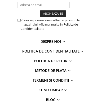
Captain america
Marvel
Bakugan
Monsters Inc.
Liga Dreptatii
The Elf
Vreau sa primesc newsletter cu promotiile
Buzz Lightyear
Faro
magazinului. Afla mai multe in
Politica de
My Little Pony
La casa de papel
Confidentialitate
Planes
Nasa
EplusM
Kids Euroswan
DESPRE NOI
Tom & Jerry
Rainbow High
POLITICA DE CONFIDENTIALITATE
Transformers
Garfield
Arditex
Ben 10
POLITICA DE RETUR
Top Wings
Petshop
Incaltaminte baieti
Nightmare before Christmas
METODE DE PLATA
Alice in Wonderland
Ghete si cizme baieti
TERMENI SI CONDITII
EplusM
Pantofi baieti
Nella The Princess Knight
Pantofi sport baieti
CUM CUMPAR
Perletti
Papuci si slapi baieti
BLOG
Arditex
Sandale baieti