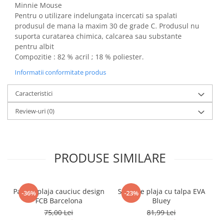
Minnie Mouse
Power Players
Shimmer and Shine
Pentru o utilizare indelungata incercati sa spalati
SuperZings
Vaiana
produsul de mana la maxim 30 de grade C. Produsul nu
suporta curatarea chimica, calcarea sau substante
Dragon Ball
Looney Tunes
pentru albit
Super Mario
LOL SURPRISE
Compozitie : 82 % acril ; 18 % poliester.
Hot Wheels
L.O.L Surprise!
Informatii conformitate produs
Looney Tunes
Dora the Explorer
Nightmare before Christmas
Minions
Caracteristici
Snoopy
Jurassic World
Review-uri
(0)
SpongeBob
PJ Masks
Toy Story
Doc McStuffins
Red Bull Racing
Soy Luna
Jurassic Park
Na! Na! Na! Surprise
PRODUSE SIMILARE
Ricky Zoom
Wednesday
Monsters Inc.
by TGA
OEM
Lion King
Papuci plaja cauciuc design
Sandale plaja cu talpa EVA
-36%
-23%
FCB Barcelona
Bluey
The Elf
My Little Pony
75,00 Lei
81,99 Lei
Wednesday
Poopsie