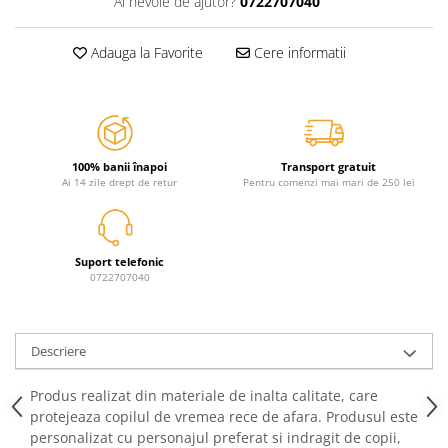
Ai nevoie de ajutor?
0722707040
Jurassic World
Peppa Pig
Skateboard
Batman
Printesele Disney
Casti protectie sport
Adauga la Favorite
Cere informatii
Minions
Sonic
Manusi sport
Peppa Pig
Barbie
Vehicule
Star Wars
Disney
Casute si Locuri de joaca
Real Madrid
Harry Potter
Corturi si casute copii
R-Walker
Mickey Mouse Disney
100% banii înapoi
Transport gratuit
Sporturi de interior
Pokemon
Baby Shark
Ai 14 zile drept de retur
Pentru comenzi mai mari de 250 lei
Baby Shark
Ladybug
Lion King
Minecraft
Marvel
Trolls
Suport telefonic
0722707040
Testoasele Ninja
Pokemon
Fireman Sam
Pink Panther
PJ Masks
SuperZings
Descriere
Disney
Bing
Frozen Disney
Marie Cat
Produs realizat din materiale de inalta calitate, care
protejeaza copilul de vremea rece de afara. Produsul este
Lotto
Unicorn
personalizat cu personajul preferat si indragit de copii,
Bing
R-Walker