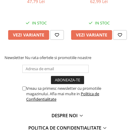
47,79 Lei
62,99 Lei
Faro
Shimmer Shine
FC Barcelona
Snoopy
La casa de papel
Sofia Intai
IN STOC
IN STOC
Minnie Mouse Disney
FC Barcelona
VEZI VARIANTE
VEZI VARIANTE
Nasa
Red Bull Racing
Super Wings
Monster High
Garfield
Toy Story
Newsletter
Nu rata ofertele si promotiile noastre
Perletti
OEM
Warner
Dory
The Grinch
Lady Bug
Gabby's Dollhouse
Powerpuff Girls
Vreau sa primesc newsletter cu promotiile
Ben 10
VAMPIRINA
magazinului. Afla mai multe in
Politica de
Beyblade
Zhu Zhu Pets
Confidentialitate
Captain Tsubasa
Super Wings
44 Cats
Disney Elena din Avalor
DESPRE NOI
Superman
Pusheen
POLITICA DE CONFIDENTIALITATE
Vaiana
Rainbow Castle