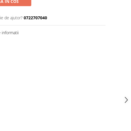
A IN COS
ie de ajutor?
0722707040
informatii