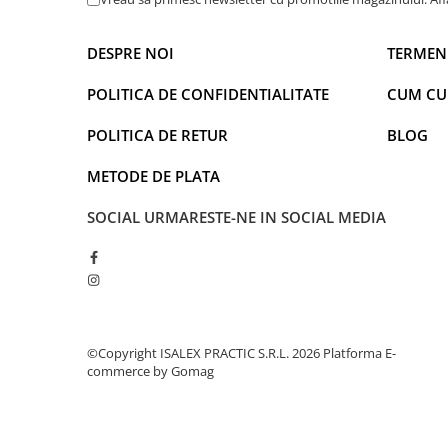
Captain america
Marvel
Bakugan
Monsters Inc.
DESPRE NOI
TERMENI
Liga Dreptatii
The Elf
Buzz Lightyear
Faro
POLITICA DE CONFIDENTIALITATE
CUM C
My Little Pony
La casa de papel
POLITICA DE RETUR
BLOG
Planes
Nasa
EplusM
Kids Euroswan
METODE DE PLATA
Tom & Jerry
Rainbow High
SOCIAL
URMARESTE-NE IN SOCIAL MEDIA
Transformers
Garfield
Arditex
Ben 10
Top Wings
Petshop
Incaltaminte baieti
Nightmare before Christmas
Alice in Wonderland
Ghete si cizme baieti
EplusM
Pantofi baieti
©Copyright ISALEX PRACTIC S.R.L. 2026
Platforma E-
commerce by Gomag
Nella The Princess Knight
Pantofi sport baieti
Perletti
Papuci si slapi baieti
Arditex
Sandale baieti