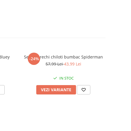
Bluey
Set 5 perechi chiloti bumbac Spiderman
Set 2 trico
-24%
-36%
57,99 Lei
43,99 Lei
IN STOC
VEZI VARIANTE
V