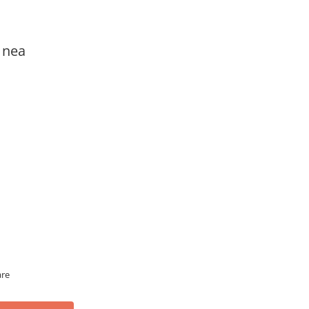
e nea
are