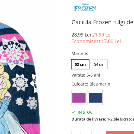
Caciula Frozen fulgi d
28,99 Lei
21,99 Lei
Economisesti:
7,00
Lei
Marime
:
52 cm
54 cm
Varsta
:
5-6 ani
Culoare
: Bleumarin
IN STOC
Durata de livrare:
1-2 zile lucrato