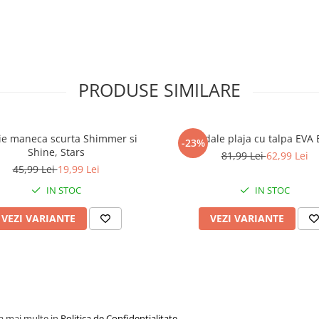
PRODUSE SIMILARE
ie maneca scurta Shimmer si
Sandale plaja cu talpa EVA 
-23%
Shine, Stars
81,99 Lei
62,99 Lei
45,99 Lei
19,99 Lei
IN STOC
IN STOC
VEZI VARIANTE
VEZI VARIANTE
la mai multe in
Politica de Confidentialitate