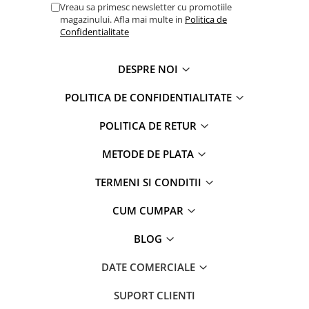
Captain america
Marvel
Vreau sa primesc newsletter cu promotiile
magazinului. Afla mai multe in
Politica de
Bakugan
Monsters Inc.
Confidentialitate
Liga Dreptatii
The Elf
Buzz Lightyear
Faro
DESPRE NOI
My Little Pony
La casa de papel
Planes
Nasa
POLITICA DE CONFIDENTIALITATE
EplusM
Kids Euroswan
POLITICA DE RETUR
Tom & Jerry
Rainbow High
Transformers
Garfield
METODE DE PLATA
Arditex
Ben 10
TERMENI SI CONDITII
Top Wings
Petshop
Incaltaminte baieti
Nightmare before Christmas
CUM CUMPAR
Alice in Wonderland
Ghete si cizme baieti
BLOG
EplusM
Pantofi baieti
Nella The Princess Knight
Pantofi sport baieti
DATE COMERCIALE
Perletti
Papuci si slapi baieti
Arditex
SUPORT CLIENTI
Sandale baieti