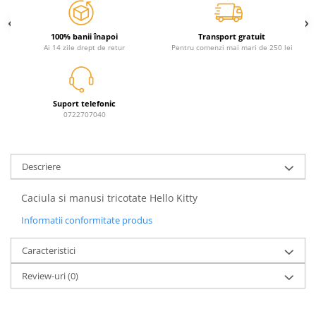
Power Players
Shimmer and Shine
SuperZings
Vaiana
100% banii înapoi
Transport gratuit
Ai 14 zile drept de retur
Pentru comenzi mai mari de 250 lei
Dragon Ball
Looney Tunes
Super Mario
LOL SURPRISE
Hot Wheels
L.O.L Surprise!
Suport telefonic
Looney Tunes
Dora the Explorer
0722707040
Nightmare before Christmas
Minions
Snoopy
Jurassic World
SpongeBob
PJ Masks
Descriere
Toy Story
Doc McStuffins
Caciula si manusi tricotate Hello Kitty
Red Bull Racing
Soy Luna
Jurassic Park
Na! Na! Na! Surprise
Informatii conformitate produs
Ricky Zoom
Wednesday
Caracteristici
Monsters Inc.
by TGA
OEM
Lion King
Review-uri
(0)
The Elf
My Little Pony
Wednesday
Poopsie