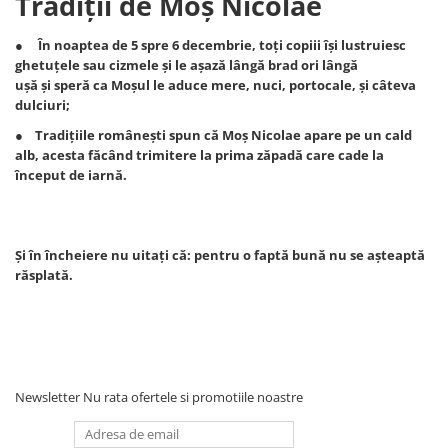
Tradiții de Moș Nicolae
Jurassic World
Peppa Pig
Skateboard
Batman
Printesele Disney
Casti protectie sport
● În noaptea de 5 spre 6 decembrie, toți copiii își lustruiesc
Minions
Sonic
Manusi sport
ghetuțele sau cizmele și le așază lângă brad ori lângă
Peppa Pig
Barbie
Vehicule
ușă şi speră ca Moşul le aduce mere, nuci, portocale, și câteva
dulciuri;
Star Wars
Disney
Casute si Locuri de joaca
Real Madrid
Harry Potter
● Tradițiile românești spun că Moș Nicolae apare pe un cald
Corturi si casute copii
alb, acesta făcând trimitere la prima zăpadă care cade la
R-Walker
Mickey Mouse Disney
Sporturi de interior
început de iarnă.
Pokemon
Baby Shark
Baby Shark
Ladybug
Lion King
Minecraft
Și în încheiere nu uitați că: pentru o faptă bună nu se aşteaptă
Marvel
Trolls
răsplată.
Testoasele Ninja
Pokemon
Fireman Sam
Pink Panther
PJ Masks
SuperZings
Disney
Bing
Frozen Disney
Marie Cat
Newsletter
Nu rata ofertele si promotiile noastre
Lotto
Unicorn
Bing
R-Walker