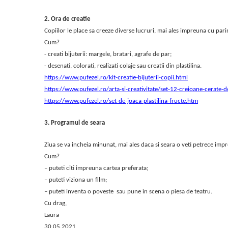
Jurassic World
Peppa Pig
Skateboard
Batman
Printesele Disney
Casti protectie sport
2. Ora de creatie
Minions
Sonic
Manusi sport
Copiilor le place sa creeze diverse lucruri, mai ales impreuna cu parin
Peppa Pig
Barbie
Vehicule
Cum?
Star Wars
Disney
- creati bijuterii: margele, bratari, agrafe de par;
Casute si Locuri de joaca
Real Madrid
Harry Potter
- desenati, colorati, realizati colaje sau creatii din plastilina.
Corturi si casute copii
https://www.pufezel.ro/kit-creatie-bijuterii-copii.html
R-Walker
Mickey Mouse Disney
Sporturi de interior
https://www.pufezel.ro/arta-si-creativitate/set-12-creioane-cerate-
Pokemon
Baby Shark
https://www.pufezel.ro/set-de-joaca-plastilina-fructe.htm
Baby Shark
Ladybug
Lion King
Minecraft
3. Programul de seara
Marvel
Trolls
Testoasele Ninja
Pokemon
Ziua se va incheia minunat, mai ales daca si seara o veti petrece imp
Cum?
Fireman Sam
Pink Panther
– puteti citi impreuna cartea preferata;
PJ Masks
SuperZings
– puteti viziona un film;
Disney
Bing
– puteti inventa o poveste sau pune in scena o piesa de teatru.
Frozen Disney
Marie Cat
Cu drag,
Lotto
Unicorn
Laura
Bing
R-Walker
30.05.2021