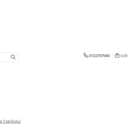
0722707040
0,00
ua Copilului