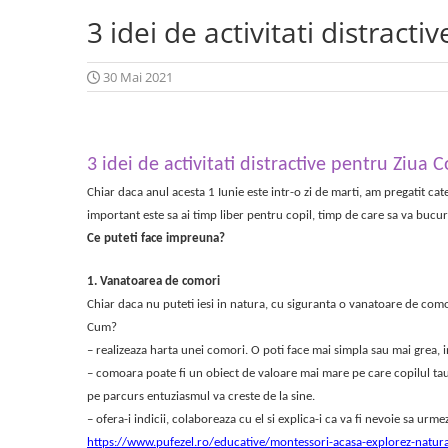
Jucarii pentru plaja si nisip
Pachete si cosuri cadou
Pulovere si cardigane baieti
Pelerine ploaie fete
Covoare copii
3 idei de activitati distracti
Rachete tenis
Brelocuri
Sepci si caciuli baieti
Pijamale fete
Ceasuri decorative
Articole voiaj
Accesorii par
Sosete si dresuri baieti
Prosoape si halate de baie fete
Rame foto clasice
30 Mai 2021
Ambalaje cadou
Tricouri baieti
Pulovere si cardigane fete
Lanterne
Stickere decorative
Geci si veste baieti
Rochii fete
Trolere
Incalzitoare corporale
Personajele lui
Sepci si caciuli fete
Saci de dormit
Accesorii petrecere
Sosete si dresuri fete
Accesorii plaja
Spiderman
3 idei de activitati distractive pentru Ziua C
Baloane
Tricouri fete
Parasolare auto
Paw Patrol
Perdele
Chiar daca anul acesta 1 Iunie este intr-o zi de marti, am pregatit cat
Personajele ei
Umbrele
Lilo & Stitch
important este sa ai timp liber pentru copil, timp de care sa va bucura
Sonic
Lilo & Stitch
Ce puteti face impreuna?
Umbrele copii
Bluey
Minnie Mouse Disney
Biciclete copii
1. Vanatoarea de comori
Mickey Mouse Disney
Frozen Disney
Triciclete
Chiar daca nu puteti iesi in natura, cu siguranta o vanatoare de comor
by TGA
Gabby's Dollhouse
Trotinete
Cum?
Harry Potter
Bluey
– realizeaza harta unei comori. O poti face mai simpla sau mai grea, i
Biciclete
Avengers
Hello Kitty
– comoara poate fi un obiect de valoare mai mare pe care copilul tau 
Benzi si articole reflectorizante
Cars Disney
Paw Patrol
pe parcurs entuziasmul va creste de la sine.
bicicleta
– ofera-i indicii, colaboreaza cu el si explica-i ca va fi nevoie sa urm
Minecraft
Lotto
Sonerii bicicleta
https://www.pufezel.ro/educative/montessori-acasa-explorez-natura-3