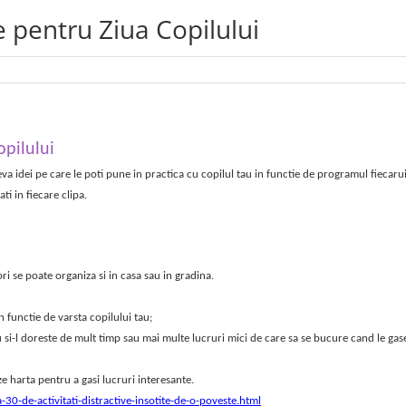
ve pentru Ziua Copilului
opilului
eva idei pe care le poti pune in practica cu copilul tau in functie de programul fiecaru
ti in fiecare clipa.
i se poate organiza si in casa sau in gradina.
n functie de varsta copilului tau;
si-l doreste de mult timp sau mai multe lucruri mici de care sa se bucure cand le gase
eze harta pentru a gasi lucruri interesante.
0-de-activitati-distractive-insotite-de-o-poveste.html