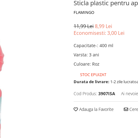
Sticla plastic pentru 
FLAMINGO
11,99 Lei
8,99 Lei
Economisesti:
3,00
Lei
Capacitate-
:
400 ml
Varsta
:
3 ani
Culoare
:
Roz
STOC EPUIZAT
Durata de livrare:
1-2 zile lucrato
Cod Produs:
3907ISA
Ai nevoie
Adauga la Favorite
Cere 