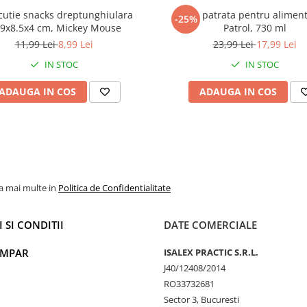
cutie snacks dreptunghiulara
Cutie patrata pentru alimen
-25%
.9x8.5x4 cm, Mickey Mouse
Patrol, 730 ml
11,99 Lei
8,99 Lei
23,99 Lei
17,99 Lei
IN STOC
IN STOC
ADAUGA IN COS
ADAUGA IN COS
la mai multe in
Politica de Confidentialitate
 SI CONDITII
DATE COMERCIALE
UMPAR
ISALEX PRACTIC S.R.L.
J40/12408/2014
RO33732681
Sector 3, Bucuresti