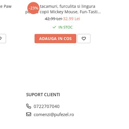
te Paw
Set 2 tacamuri, furculita si lingura
Cutie sa
-23%
-23%
pentru copii Mickey Mouse, Fun-Tastic
Pa
15.5 cm
42,99 Lei
32,99 Lei
IN STOC
ADAUGA IN COS
AD
SUPORT CLIENTI
0722707040
comenzi@pufezel.ro