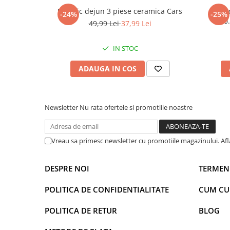
Power Players
Shimmer and Shine
Set mic dejun 3 piese ceramica Cars
Mini 
-24%
-25%
10
49,99 Lei
37,99 Lei
SuperZings
Vaiana
Dragon Ball
Looney Tunes
IN STOC
Super Mario
LOL SURPRISE
Hot Wheels
L.O.L Surprise!
ADAUGA IN COS
Looney Tunes
Dora the Explorer
Nightmare before Christmas
Minions
Snoopy
Jurassic World
Newsletter
Nu rata ofertele si promotiile noastre
SpongeBob
PJ Masks
Toy Story
Doc McStuffins
Vreau sa primesc newsletter cu promotiile magazinului. Af
Red Bull Racing
Soy Luna
Jurassic Park
Na! Na! Na! Surprise
DESPRE NOI
TERMENI
Ricky Zoom
Wednesday
Monsters Inc.
by TGA
POLITICA DE CONFIDENTIALITATE
CUM C
OEM
Lion King
POLITICA DE RETUR
BLOG
The Elf
My Little Pony
Wednesday
Poopsie