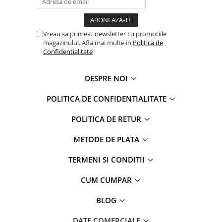
Faro
Shimmer Shine
FC Barcelona
Snoopy
La casa de papel
Sofia Intai
Vreau sa primesc newsletter cu promotiile
magazinului. Afla mai multe in
Politica de
Minnie Mouse Disney
FC Barcelona
Confidentialitate
Nasa
Red Bull Racing
Super Wings
Monster High
DESPRE NOI
Garfield
Toy Story
Perletti
OEM
POLITICA DE CONFIDENTIALITATE
Warner
Dory
POLITICA DE RETUR
The Grinch
Lady Bug
Gabby's Dollhouse
Powerpuff Girls
METODE DE PLATA
Ben 10
VAMPIRINA
TERMENI SI CONDITII
Beyblade
Zhu Zhu Pets
Captain Tsubasa
Super Wings
CUM CUMPAR
44 Cats
Disney Elena din Avalor
BLOG
Superman
Pusheen
Vaiana
Rainbow Castle
DATE COMERCIALE