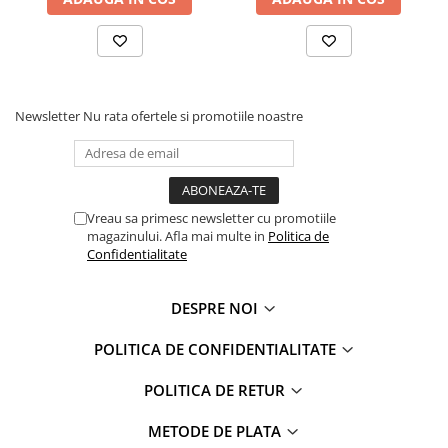
Faro
Shimmer Shine
FC Barcelona
Snoopy
La casa de papel
Sofia Intai
Minnie Mouse Disney
FC Barcelona
Newsletter
Nu rata ofertele si promotiile noastre
Nasa
Red Bull Racing
Super Wings
Monster High
Garfield
Toy Story
Perletti
OEM
Vreau sa primesc newsletter cu promotiile
Warner
Dory
magazinului. Afla mai multe in
Politica de
The Grinch
Lady Bug
Confidentialitate
Gabby's Dollhouse
Powerpuff Girls
Ben 10
VAMPIRINA
DESPRE NOI
Beyblade
Zhu Zhu Pets
POLITICA DE CONFIDENTIALITATE
Captain Tsubasa
Super Wings
44 Cats
Disney Elena din Avalor
POLITICA DE RETUR
Superman
Pusheen
METODE DE PLATA
Vaiana
Rainbow Castle