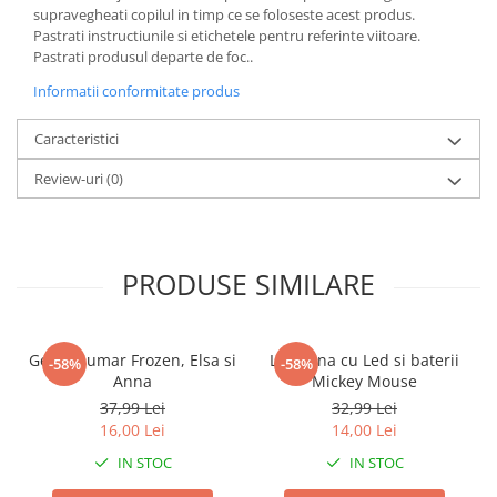
supravegheati copilul in timp ce se foloseste acest produs.
Power Players
Shimmer and Shine
Pastrati instructiunile si etichetele pentru referinte viitoare.
SuperZings
Vaiana
Pastrati produsul departe de foc..
Dragon Ball
Looney Tunes
Informatii conformitate produs
Super Mario
LOL SURPRISE
Hot Wheels
L.O.L Surprise!
Caracteristici
Looney Tunes
Dora the Explorer
Review-uri
(0)
Nightmare before Christmas
Minions
Snoopy
Jurassic World
SpongeBob
PJ Masks
PRODUSE SIMILARE
Toy Story
Doc McStuffins
Red Bull Racing
Soy Luna
Jurassic Park
Na! Na! Na! Surprise
Geanta umar Frozen, Elsa si
Lanterna cu Led si baterii
-58%
-58%
Ricky Zoom
Wednesday
Anna
Mickey Mouse
Monsters Inc.
by TGA
37,99 Lei
32,99 Lei
OEM
Lion King
16,00 Lei
14,00 Lei
The Elf
My Little Pony
IN STOC
IN STOC
Wednesday
Poopsie