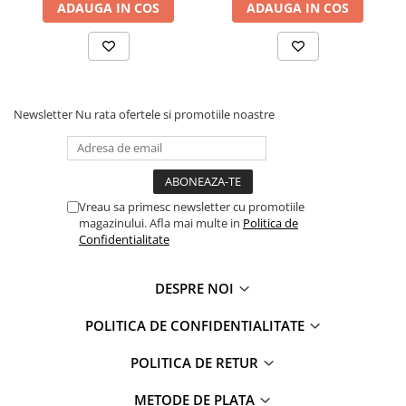
ADAUGA IN COS
ADAUGA IN COS
Faro
Shimmer Shine
FC Barcelona
Snoopy
La casa de papel
Sofia Intai
Minnie Mouse Disney
FC Barcelona
Nasa
Red Bull Racing
Newsletter
Nu rata ofertele si promotiile noastre
Super Wings
Monster High
Garfield
Toy Story
Perletti
OEM
Warner
Dory
Vreau sa primesc newsletter cu promotiile
magazinului. Afla mai multe in
Politica de
The Grinch
Lady Bug
Confidentialitate
Gabby's Dollhouse
Powerpuff Girls
Ben 10
VAMPIRINA
DESPRE NOI
Beyblade
Zhu Zhu Pets
Captain Tsubasa
Super Wings
POLITICA DE CONFIDENTIALITATE
44 Cats
Disney Elena din Avalor
POLITICA DE RETUR
Superman
Pusheen
Vaiana
Rainbow Castle
METODE DE PLATA