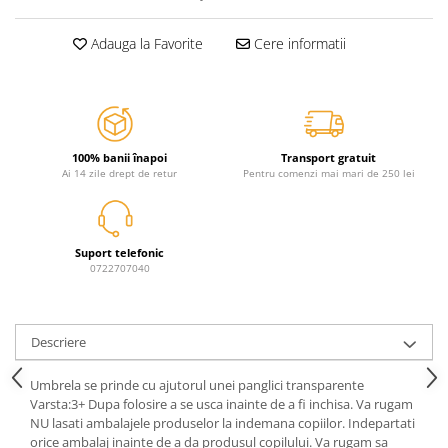
Jurassic World
Peppa Pig
Skateboard
Batman
Printesele Disney
Casti protectie sport
Adauga la Favorite
Cere informatii
Minions
Sonic
Manusi sport
Peppa Pig
Barbie
Vehicule
Star Wars
Disney
Casute si Locuri de joaca
Real Madrid
Harry Potter
Corturi si casute copii
R-Walker
Mickey Mouse Disney
100% banii înapoi
Transport gratuit
Sporturi de interior
Ai 14 zile drept de retur
Pentru comenzi mai mari de 250 lei
Pokemon
Baby Shark
Baby Shark
Ladybug
Lion King
Minecraft
Suport telefonic
Marvel
Trolls
0722707040
Testoasele Ninja
Pokemon
Fireman Sam
Pink Panther
PJ Masks
SuperZings
Descriere
Disney
Bing
Umbrela se prinde cu ajutorul unei panglici transparente
Frozen Disney
Marie Cat
Varsta:3+ Dupa folosire a se usca inainte de a fi inchisa. Va rugam
Lotto
Unicorn
NU lasati ambalajele produselor la indemana copiilor. Indepartati
orice ambalaj inainte de a da produsul copilului. Va rugam sa
Bing
R-Walker