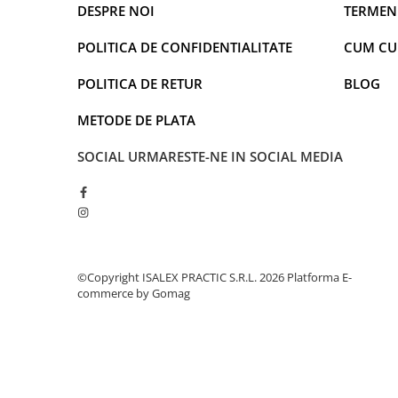
DESPRE NOI
TERMENI
Faro
Shimmer Shine
FC Barcelona
Snoopy
POLITICA DE CONFIDENTIALITATE
CUM C
La casa de papel
Sofia Intai
Minnie Mouse Disney
FC Barcelona
POLITICA DE RETUR
BLOG
Nasa
Red Bull Racing
METODE DE PLATA
Super Wings
Monster High
Garfield
Toy Story
SOCIAL
URMARESTE-NE IN SOCIAL MEDIA
Perletti
OEM
Warner
Dory
The Grinch
Lady Bug
Gabby's Dollhouse
Powerpuff Girls
Ben 10
VAMPIRINA
©Copyright ISALEX PRACTIC S.R.L. 2026
Platforma E-
Beyblade
Zhu Zhu Pets
commerce by Gomag
Captain Tsubasa
Super Wings
44 Cats
Disney Elena din Avalor
Superman
Pusheen
Vaiana
Rainbow Castle