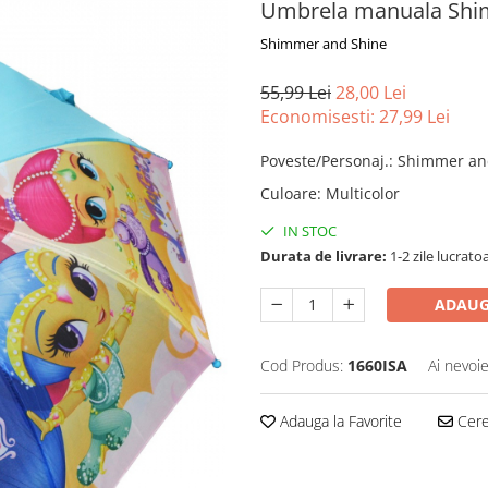
Umbrela manuala Shi
Shimmer and Shine
55,99 Lei
28,00 Lei
Economisesti:
27,99
Lei
Poveste/Personaj.
:
Shimmer an
Culoare
:
Multicolor
IN STOC
Durata de livrare:
1-2 zile lucrato
ADAUG
Cod Produs:
1660ISA
Ai nevoie
Adauga la Favorite
Cere 