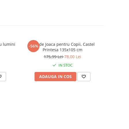
u lumini
Cort de Joaca pentru Copii, Castel
Umbrela ma
-56%
-50%
Printesa 135x105 cm
175,99 Lei
78,00 Lei
IN STOC
ADAUGA IN COS
AD