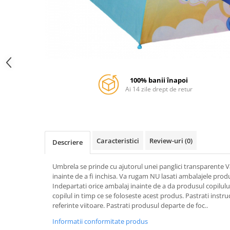
Jurassic World
Peppa Pig
Skateboard
Batman
Printesele Disney
Casti protectie sport
Minions
Sonic
Manusi sport
Peppa Pig
Barbie
Vehicule
Star Wars
Disney
Casute si Locuri de joaca
Real Madrid
Harry Potter
Corturi si casute copii
100% banii înapoi
R-Walker
Mickey Mouse Disney
Sporturi de interior
Ai 14 zile drept de retur
Pokemon
Baby Shark
Baby Shark
Ladybug
Lion King
Minecraft
Marvel
Trolls
Caracteristici
Review-uri
(0)
Descriere
Testoasele Ninja
Pokemon
Fireman Sam
Pink Panther
Umbrela se prinde cu ajutorul unei panglici transparente V
PJ Masks
SuperZings
inainte de a fi inchisa. Va rugam NU lasati ambalajele prod
Indepartati orice ambalaj inainte de a da produsul copilul
Disney
Bing
copilul in timp ce se foloseste acest produs. Pastrati instru
Frozen Disney
Marie Cat
referinte viitoare. Pastrati produsul departe de foc..
Lotto
Unicorn
Informatii conformitate produs
Bing
R-Walker