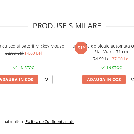
PRODUSE SIMILARE
 cu Led si baterii Mickey Mouse
Umbrela de ploaie automata c
-51%
Star Wars, 71 cm
32,99 Lei
14,00 Lei
74,99 Lei
37,00 Lei
IN STOC
IN STOC
ADAUGA IN COS
ADAUGA IN COS
la mai multe in
Politica de Confidentialitate