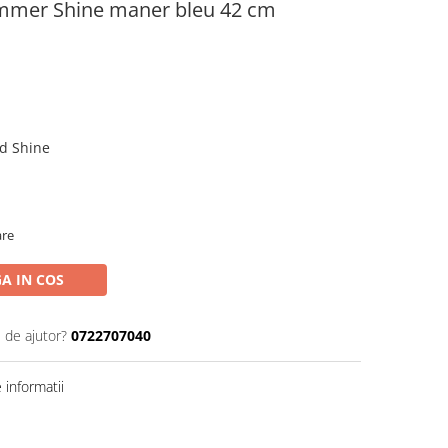
mmer Shine maner bleu 42 cm
d Shine
are
A IN COS
 de ajutor?
0722707040
informatii