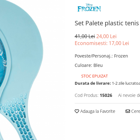
Set Palete plastic tenis
41,00 Lei
24,00 Lei
Economisesti:
17,00
Lei
Poveste/Personaj.
:
Frozen
Culoare
:
Bleu
STOC EPUIZAT
Durata de livrare:
1-2 zile lucrato
Cod Produs:
15026
Ai nevoie d
Adauga la Favorite
Cere 