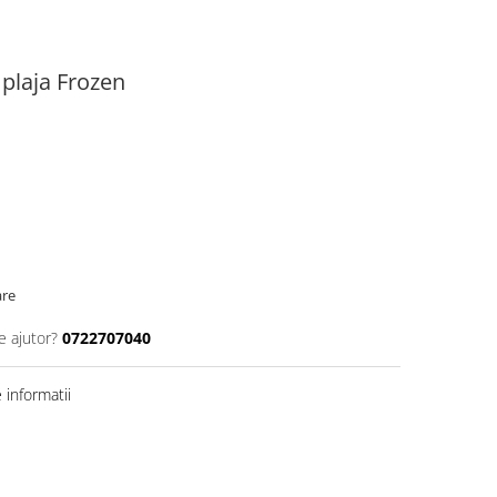
 plaja Frozen
are
e ajutor?
0722707040
informatii