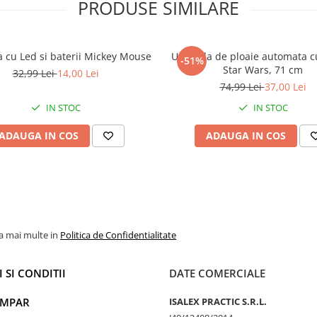
PRODUSE SIMILARE
 cu Led si baterii Mickey Mouse
Umbrela de ploaie automata c
-51%
Star Wars, 71 cm
32,99 Lei
14,00 Lei
74,99 Lei
37,00 Lei
IN STOC
IN STOC
ADAUGA IN COS
ADAUGA IN COS
la mai multe in
Politica de Confidentialitate
 SI CONDITII
DATE COMERCIALE
UMPAR
ISALEX PRACTIC S.R.L.