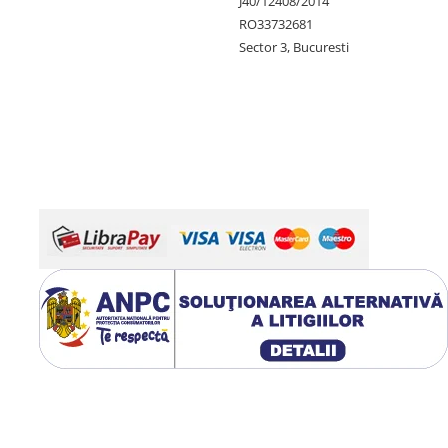
J40/12408/2014
RO33732681
Sector 3, Bucuresti