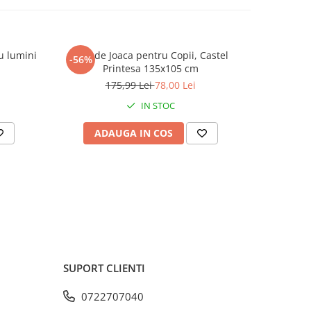
u lumini
Cort de Joaca pentru Copii, Castel
Umbrela ma
-56%
-50%
Printesa 135x105 cm
175,99 Lei
78,00 Lei
IN STOC
ADAUGA IN COS
AD
SUPORT CLIENTI
0722707040