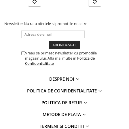
Faro
Shimmer Shine
FC Barcelona
Snoopy
La casa de papel
Sofia Intai
Newsletter
Nu rata ofertele si promotiile noastre
Minnie Mouse Disney
FC Barcelona
Nasa
Red Bull Racing
Super Wings
Monster High
Garfield
Toy Story
Vreau sa primesc newsletter cu promotiile
Perletti
OEM
magazinului. Afla mai multe in
Politica de
Confidentialitate
Warner
Dory
The Grinch
Lady Bug
DESPRE NOI
Gabby's Dollhouse
Powerpuff Girls
Ben 10
VAMPIRINA
POLITICA DE CONFIDENTIALITATE
Beyblade
Zhu Zhu Pets
Captain Tsubasa
Super Wings
POLITICA DE RETUR
44 Cats
Disney Elena din Avalor
METODE DE PLATA
Superman
Pusheen
Vaiana
Rainbow Castle
TERMENI SI CONDITII