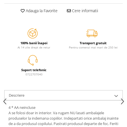
Jurassic World
Peppa Pig
Skateboard
Batman
Printesele Disney
Casti protectie sport
Adauga la Favorite
Cere informatii
Minions
Sonic
Manusi sport
Peppa Pig
Barbie
Vehicule
Star Wars
Disney
Casute si Locuri de joaca
Real Madrid
Harry Potter
Corturi si casute copii
100% banii înapoi
Transport gratuit
R-Walker
Mickey Mouse Disney
Ai 14 zile drept de retur
Pentru comenzi mai mari de 250 lei
Sporturi de interior
Pokemon
Baby Shark
Baby Shark
Ladybug
Lion King
Minecraft
Suport telefonic
Marvel
Trolls
0722707040
Testoasele Ninja
Pokemon
Fireman Sam
Pink Panther
Descriere
PJ Masks
SuperZings
Disney
Bing
4 * AA neincluse
Frozen Disney
Marie Cat
A se folosi doar in interior. Va rugam NU lasati ambalajele
Lotto
Unicorn
produselor la indemana copiilor. Indepartati orice ambalaj inainte
de a da produsul copilului. Pastrati produsul departe de foc. Feriti
Bing
R-Walker