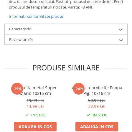
de a da produsul copilului. Pastrati produsul departe de foc. Feriti
Power Players
Shimmer and Shine
produsul de temperaturi ridicate. Varsta: +3 ANI.
SuperZings
Vaiana
Informatii conformitate produs
Dragon Ball
Looney Tunes
Caracteristici
Super Mario
LOL SURPRISE
Hot Wheels
L.O.L Surprise!
Review-uri
(0)
Looney Tunes
Dora the Explorer
Nightmare before Christmas
Minions
Snoopy
Jurassic World
PRODUSE SIMILARE
SpongeBob
PJ Masks
Toy Story
Doc McStuffins
Red Bull Racing
Soy Luna
Pusculita metal Super
Veioza cu proiectie Peppa
-25%
-24%
Jurassic Park
Na! Na! Na! Surprise
Mario 10x15 cm
Pig, 10x16 cm
Ricky Zoom
Wednesday
19,99 Lei
50,99 Lei
Monsters Inc.
by TGA
14,99 Lei
38,99 Lei
OEM
Lion King
IN STOC
IN STOC
The Elf
My Little Pony
ADAUGA IN COS
ADAUGA IN COS
Wednesday
Poopsie