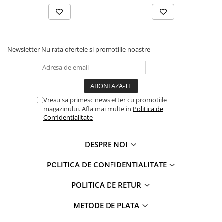
Faro
Shimmer Shine
FC Barcelona
Snoopy
La casa de papel
Sofia Intai
Minnie Mouse Disney
FC Barcelona
Newsletter
Nu rata ofertele si promotiile noastre
Nasa
Red Bull Racing
Super Wings
Monster High
Garfield
Toy Story
Perletti
OEM
Vreau sa primesc newsletter cu promotiile
magazinului. Afla mai multe in
Politica de
Warner
Dory
Confidentialitate
The Grinch
Lady Bug
Gabby's Dollhouse
Powerpuff Girls
DESPRE NOI
Ben 10
VAMPIRINA
Beyblade
Zhu Zhu Pets
POLITICA DE CONFIDENTIALITATE
Captain Tsubasa
Super Wings
POLITICA DE RETUR
44 Cats
Disney Elena din Avalor
Superman
Pusheen
METODE DE PLATA
Vaiana
Rainbow Castle