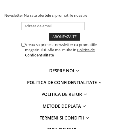
Faro
Shimmer Shine
FC Barcelona
Snoopy
Newsletter
Nu rata ofertele si promotiile noastre
La casa de papel
Sofia Intai
Minnie Mouse Disney
FC Barcelona
Nasa
Red Bull Racing
Super Wings
Monster High
Vreau sa primesc newsletter cu promotiile
Garfield
Toy Story
magazinului. Afla mai multe in
Politica de
Confidentialitate
Perletti
OEM
Warner
Dory
DESPRE NOI
The Grinch
Lady Bug
Gabby's Dollhouse
Powerpuff Girls
POLITICA DE CONFIDENTIALITATE
Ben 10
VAMPIRINA
POLITICA DE RETUR
Beyblade
Zhu Zhu Pets
Captain Tsubasa
Super Wings
METODE DE PLATA
44 Cats
Disney Elena din Avalor
Superman
Pusheen
TERMENI SI CONDITII
Vaiana
Rainbow Castle