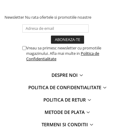
Faro
Shimmer Shine
FC Barcelona
Snoopy
Newsletter
Nu rata ofertele si promotiile noastre
La casa de papel
Sofia Intai
Minnie Mouse Disney
FC Barcelona
Nasa
Red Bull Racing
Super Wings
Monster High
Vreau sa primesc newsletter cu promotiile
Garfield
Toy Story
magazinului. Afla mai multe in
Politica de
Confidentialitate
Perletti
OEM
Warner
Dory
DESPRE NOI
The Grinch
Lady Bug
Gabby's Dollhouse
Powerpuff Girls
POLITICA DE CONFIDENTIALITATE
Ben 10
VAMPIRINA
Beyblade
Zhu Zhu Pets
POLITICA DE RETUR
Captain Tsubasa
Super Wings
METODE DE PLATA
44 Cats
Disney Elena din Avalor
Superman
Pusheen
TERMENI SI CONDITII
Vaiana
Rainbow Castle