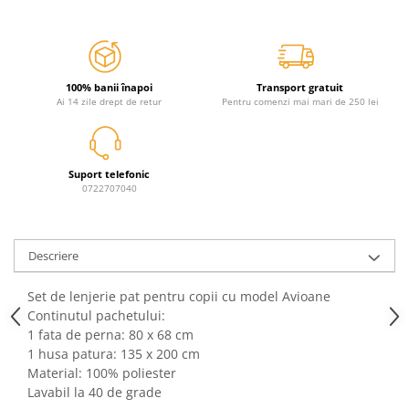
Jurassic World
Peppa Pig
Skateboard
Batman
Printesele Disney
Casti protectie sport
Minions
Sonic
Manusi sport
Peppa Pig
Barbie
Vehicule
100% banii înapoi
Transport gratuit
Star Wars
Disney
Casute si Locuri de joaca
Ai 14 zile drept de retur
Pentru comenzi mai mari de 250 lei
Real Madrid
Harry Potter
Corturi si casute copii
R-Walker
Mickey Mouse Disney
Sporturi de interior
Pokemon
Baby Shark
Suport telefonic
0722707040
Baby Shark
Ladybug
Lion King
Minecraft
Marvel
Trolls
Descriere
Testoasele Ninja
Pokemon
Fireman Sam
Pink Panther
Set de lenjerie pat pentru copii cu model Avioane
PJ Masks
SuperZings
Continutul pachetului:
Disney
Bing
1 fata de perna: 80 x 68 cm
1 husa patura: 135 x 200 cm
Frozen Disney
Marie Cat
Material: 100% poliester
Lotto
Unicorn
Lavabil la 40 de grade
Bing
R-Walker