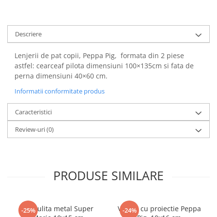
Power Players
Shimmer and Shine
SuperZings
Vaiana
Descriere
Dragon Ball
Looney Tunes
Super Mario
LOL SURPRISE
Lenjerii de pat copii, Peppa Pig, formata din 2 piese
Hot Wheels
L.O.L Surprise!
astfel: cearceaf pilota dimensiuni 100×135cm si fata de
Looney Tunes
Dora the Explorer
perna dimensiuni 40×60 cm.
Nightmare before Christmas
Minions
Informatii conformitate produs
Snoopy
Jurassic World
SpongeBob
PJ Masks
Caracteristici
Toy Story
Doc McStuffins
Review-uri
(0)
Red Bull Racing
Soy Luna
Jurassic Park
Na! Na! Na! Surprise
Ricky Zoom
Wednesday
PRODUSE SIMILARE
Monsters Inc.
by TGA
OEM
Lion King
The Elf
My Little Pony
Pusculita metal Super
Veioza cu proiectie Peppa
-25%
-24%
Wednesday
Poopsie