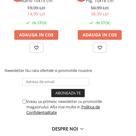
Mario 10x15 cm
Pig, 10x16 cm
Faro
Shimmer Shine
19,99 Lei
50,99 Lei
FC Barcelona
Snoopy
14,99 Lei
38,99 Lei
La casa de papel
Sofia Intai
IN STOC
IN STOC
Minnie Mouse Disney
FC Barcelona
ADAUGA IN COS
ADAUGA IN COS
Nasa
Red Bull Racing
Super Wings
Monster High
Garfield
Toy Story
Perletti
OEM
Warner
Dory
Newsletter
Nu rata ofertele si promotiile noastre
The Grinch
Lady Bug
Gabby's Dollhouse
Powerpuff Girls
Ben 10
VAMPIRINA
Beyblade
Zhu Zhu Pets
Vreau sa primesc newsletter cu promotiile
magazinului. Afla mai multe in
Politica de
Captain Tsubasa
Super Wings
Confidentialitate
44 Cats
Disney Elena din Avalor
Superman
Pusheen
DESPRE NOI
Vaiana
Rainbow Castle