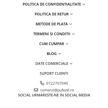
Captain america
Marvel
POLITICA DE CONFIDENTIALITATE
Bakugan
Monsters Inc.
POLITICA DE RETUR
Liga Dreptatii
The Elf
Buzz Lightyear
Faro
METODE DE PLATA
My Little Pony
La casa de papel
Planes
Nasa
TERMENI SI CONDITII
EplusM
Kids Euroswan
CUM CUMPAR
Tom & Jerry
Rainbow High
Transformers
Garfield
BLOG
Arditex
Ben 10
DATE COMERCIALE
Top Wings
Petshop
Incaltaminte baieti
Nightmare before Christmas
SUPORT CLIENTI
Alice in Wonderland
Ghete si cizme baieti
0722707040
EplusM
Pantofi baieti
comenzi@pufezel.ro
Nella The Princess Knight
Pantofi sport baieti
SOCIAL
URMARESTE-NE IN SOCIAL MEDIA
Perletti
Papuci si slapi baieti
Arditex
Sandale baieti