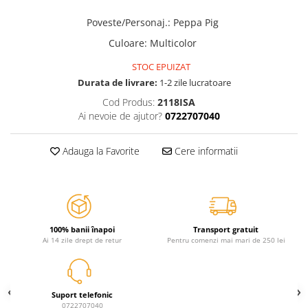
Jurassic World
Peppa Pig
Skateboard
Batman
Printesele Disney
Casti protectie sport
Poveste/Personaj.
:
Peppa Pig
Minions
Sonic
Manusi sport
Culoare
:
Multicolor
Peppa Pig
Barbie
Vehicule
STOC EPUIZAT
Star Wars
Disney
Casute si Locuri de joaca
Durata de livrare:
1-2 zile lucratoare
Real Madrid
Harry Potter
Corturi si casute copii
Cod Produs:
2118ISA
R-Walker
Mickey Mouse Disney
Ai nevoie de ajutor?
0722707040
Sporturi de interior
Pokemon
Baby Shark
Baby Shark
Ladybug
Adauga la Favorite
Cere informatii
Lion King
Minecraft
Marvel
Trolls
Testoasele Ninja
Pokemon
Fireman Sam
Pink Panther
100% banii înapoi
Transport gratuit
PJ Masks
SuperZings
Ai 14 zile drept de retur
Pentru comenzi mai mari de 250 lei
Disney
Bing
Frozen Disney
Marie Cat
Lotto
Unicorn
Suport telefonic
Bing
R-Walker
0722707040