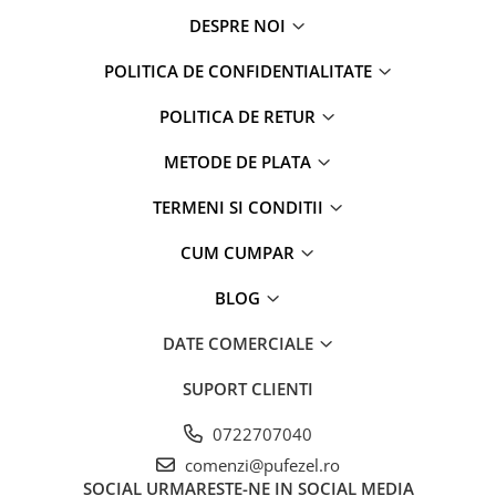
Faro
Shimmer Shine
DESPRE NOI
FC Barcelona
Snoopy
POLITICA DE CONFIDENTIALITATE
La casa de papel
Sofia Intai
Minnie Mouse Disney
FC Barcelona
POLITICA DE RETUR
Nasa
Red Bull Racing
Super Wings
Monster High
METODE DE PLATA
Garfield
Toy Story
TERMENI SI CONDITII
Perletti
OEM
Warner
Dory
CUM CUMPAR
The Grinch
Lady Bug
BLOG
Gabby's Dollhouse
Powerpuff Girls
Ben 10
VAMPIRINA
DATE COMERCIALE
Beyblade
Zhu Zhu Pets
SUPORT CLIENTI
Captain Tsubasa
Super Wings
44 Cats
Disney Elena din Avalor
0722707040
Superman
Pusheen
comenzi@pufezel.ro
Vaiana
Rainbow Castle
SOCIAL
URMARESTE-NE IN SOCIAL MEDIA