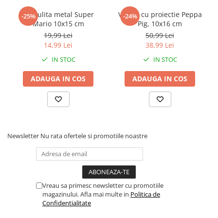
Power Players
Shimmer and Shine
Pusculita metal Super
Veioza cu proiectie Peppa
-25%
-24%
SuperZings
Vaiana
Mario 10x15 cm
Pig, 10x16 cm
19,99 Lei
50,99 Lei
Dragon Ball
Looney Tunes
14,99 Lei
38,99 Lei
Super Mario
LOL SURPRISE
IN STOC
IN STOC
Hot Wheels
L.O.L Surprise!
Looney Tunes
Dora the Explorer
ADAUGA IN COS
ADAUGA IN COS
Nightmare before Christmas
Minions
Snoopy
Jurassic World
SpongeBob
PJ Masks
Toy Story
Doc McStuffins
Newsletter
Nu rata ofertele si promotiile noastre
Red Bull Racing
Soy Luna
Jurassic Park
Na! Na! Na! Surprise
Ricky Zoom
Wednesday
Monsters Inc.
by TGA
Vreau sa primesc newsletter cu promotiile
OEM
Lion King
magazinului. Afla mai multe in
Politica de
The Elf
My Little Pony
Confidentialitate
Wednesday
Poopsie