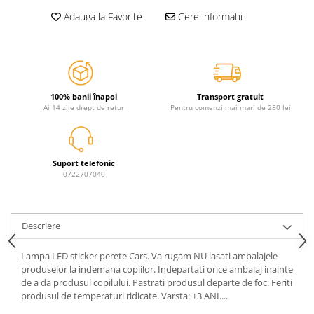
Jurassic World
Peppa Pig
Skateboard
Adauga la Favorite
Cere informatii
Batman
Printesele Disney
Casti protectie sport
Minions
Sonic
Manusi sport
Peppa Pig
Barbie
Vehicule
Star Wars
Disney
Casute si Locuri de joaca
Real Madrid
Harry Potter
100% banii înapoi
Transport gratuit
Corturi si casute copii
Ai 14 zile drept de retur
Pentru comenzi mai mari de 250 lei
R-Walker
Mickey Mouse Disney
Sporturi de interior
Pokemon
Baby Shark
Baby Shark
Ladybug
Suport telefonic
Lion King
Minecraft
0722707040
Marvel
Trolls
Testoasele Ninja
Pokemon
Fireman Sam
Pink Panther
Descriere
PJ Masks
SuperZings
Disney
Bing
Lampa LED sticker perete Cars. Va rugam NU lasati ambalajele
produselor la indemana copiilor. Indepartati orice ambalaj inainte
Frozen Disney
Marie Cat
de a da produsul copilului. Pastrati produsul departe de foc. Feriti
Lotto
Unicorn
produsul de temperaturi ridicate. Varsta: +3 ANI....
Bing
R-Walker