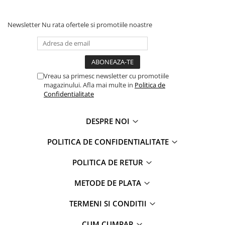
Faro
Shimmer Shine
FC Barcelona
Snoopy
Newsletter
Nu rata ofertele si promotiile noastre
La casa de papel
Sofia Intai
Minnie Mouse Disney
FC Barcelona
Nasa
Red Bull Racing
Super Wings
Monster High
Vreau sa primesc newsletter cu promotiile
magazinului. Afla mai multe in
Politica de
Garfield
Toy Story
Confidentialitate
Perletti
OEM
Warner
Dory
DESPRE NOI
The Grinch
Lady Bug
Gabby's Dollhouse
Powerpuff Girls
POLITICA DE CONFIDENTIALITATE
Ben 10
VAMPIRINA
POLITICA DE RETUR
Beyblade
Zhu Zhu Pets
Captain Tsubasa
Super Wings
METODE DE PLATA
44 Cats
Disney Elena din Avalor
TERMENI SI CONDITII
Superman
Pusheen
Vaiana
Rainbow Castle
CUM CUMPAR