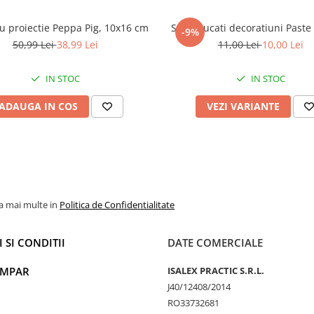
u proiectie Peppa Pig, 10x16 cm
Set 4 bucati decoratiuni Paste
-9%
50,99 Lei
38,99 Lei
11,00 Lei
10,00 Lei
IN STOC
IN STOC
ADAUGA IN COS
VEZI VARIANTE
la mai multe in
Politica de Confidentialitate
 SI CONDITII
DATE COMERCIALE
UMPAR
ISALEX PRACTIC S.R.L.
J40/12408/2014
RO33732681