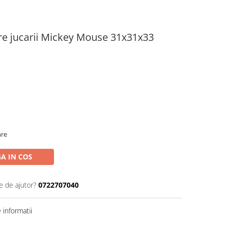
are jucarii Mickey Mouse 31x31x33
are
A IN COS
e de ajutor?
0722707040
informatii