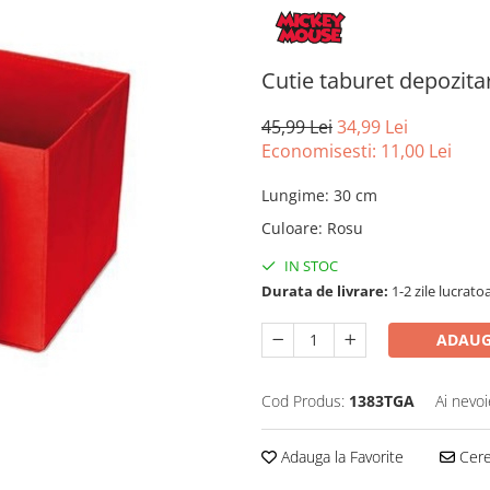
Cutie taburet depozit
45,99 Lei
34,99 Lei
Economisesti:
11,00
Lei
Lungime
:
30 cm
Culoare
:
Rosu
IN STOC
Durata de livrare:
1-2 zile lucrato
ADAUG
Cod Produs:
1383TGA
Ai nevoi
Adauga la Favorite
Cere 