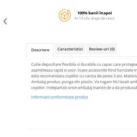
Jurassic World
Peppa Pig
Skateboard
Batman
Printesele Disney
Casti protectie sport
100% banii înapoi
Minions
Sonic
Manusi sport
Ai 14 zile drept de retur
Peppa Pig
Barbie
Vehicule
Star Wars
Disney
Casute si Locuri de joaca
Real Madrid
Harry Potter
Corturi si casute copii
R-Walker
Mickey Mouse Disney
Caracteristici
Review-uri
(0)
Descriere
Sporturi de interior
Pokemon
Baby Shark
Baby Shark
Ladybug
Cutie depozitare flexibila si durabila cu capac care proteje
asambleaza rapid si usor, toate accesoriile fiind furnizate 
Lion King
Minecraft
este recomandata copiilor cu varsta de peste 3 ani. Materia
Marvel
Trolls
Ambalaj produs: punga din plastic. Va rugam NU lasati am
copiilor. Indepartati orice ambalaj inainte de a da produsul 
Testoasele Ninja
Pokemon
Fireman Sam
Pink Panther
Informatii conformitate produs
PJ Masks
SuperZings
Disney
Bing
Frozen Disney
Marie Cat
Lotto
Unicorn
Bing
R-Walker