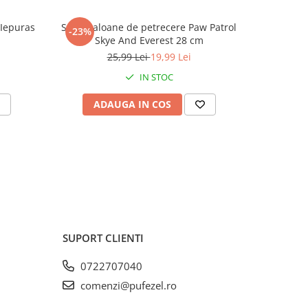
 Iepuras
Set 8 baloane de petrecere Paw Patrol
Patura po
-23%
-23%
Skye And Everest 28 cm
Fair
25,99 Lei
19,99 Lei
IN STOC
ADAUGA IN COS
AD
SUPORT CLIENTI
0722707040
comenzi@pufezel.ro