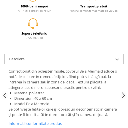
Jurassic World
Peppa Pig
Skateboard
100% banii înapoi
Transport gratuit
Batman
Printesele Disney
Casti protectie sport
Ai 14 zile drept de retur
Pentru comenzi mai mari de 250 lei
Minions
Sonic
Manusi sport
Peppa Pig
Barbie
Vehicule
Star Wars
Disney
Casute si Locuri de joaca
Suport telefonic
Real Madrid
Harry Potter
0722707040
Corturi si casute copii
R-Walker
Mickey Mouse Disney
Sporturi de interior
Pokemon
Baby Shark
Descriere
Baby Shark
Ladybug
Lion King
Minecraft
Confecționat din poliester moale, covorul Be a Mermaid aduce o
Marvel
Trolls
notă de culoare în camera fetițelor, fiind potrivit lângă pat, la
Testoasele Ninja
Pokemon
intrarea în cameră sau în zona de joacă. Textura plăcută la
atingere face din el un accesoriu practic pentru uz zilnic.
Fireman Sam
Pink Panther
Material poliester
PJ Masks
SuperZings
Dimensiuni 40 x 60 cm
Model Be a Mermaid
Disney
Bing
Se potrivește fetițelor care își doresc un decor tematic în cameră
Frozen Disney
Marie Cat
și poate fi folosit atât în dormitor, cât și în camera de joacă.
Lotto
Unicorn
Informatii conformitate produs
Bing
R-Walker