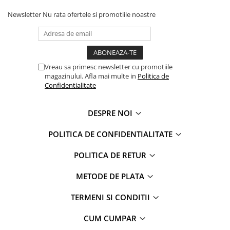
Faro
Shimmer Shine
Newsletter
Nu rata ofertele si promotiile noastre
FC Barcelona
Snoopy
La casa de papel
Sofia Intai
Minnie Mouse Disney
FC Barcelona
Nasa
Red Bull Racing
Vreau sa primesc newsletter cu promotiile
Super Wings
Monster High
magazinului. Afla mai multe in
Politica de
Confidentialitate
Garfield
Toy Story
Perletti
OEM
DESPRE NOI
Warner
Dory
The Grinch
Lady Bug
POLITICA DE CONFIDENTIALITATE
Gabby's Dollhouse
Powerpuff Girls
Ben 10
VAMPIRINA
POLITICA DE RETUR
Beyblade
Zhu Zhu Pets
METODE DE PLATA
Captain Tsubasa
Super Wings
44 Cats
Disney Elena din Avalor
TERMENI SI CONDITII
Superman
Pusheen
CUM CUMPAR
Vaiana
Rainbow Castle