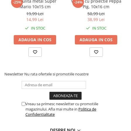
Pusculita metal Super
Veioza cu proiectie Peppa
-25%
-24%
Faro
Shimmer Shine
Mario 10x15 cm
Pig, 10x16 cm
FC Barcelona
Snoopy
19,99 Lei
50,99 Lei
14,99 Lei
38,99 Lei
La casa de papel
Sofia Intai
Minnie Mouse Disney
FC Barcelona
IN STOC
IN STOC
Nasa
Red Bull Racing
ADAUGA IN COS
ADAUGA IN COS
Super Wings
Monster High
Garfield
Toy Story
Perletti
OEM
Warner
Dory
The Grinch
Lady Bug
Newsletter
Nu rata ofertele si promotiile noastre
Gabby's Dollhouse
Powerpuff Girls
Ben 10
VAMPIRINA
Beyblade
Zhu Zhu Pets
Captain Tsubasa
Super Wings
Vreau sa primesc newsletter cu promotiile
magazinului. Afla mai multe in
Politica de
44 Cats
Disney Elena din Avalor
Confidentialitate
Superman
Pusheen
Vaiana
Rainbow Castle
DESPRE NOI