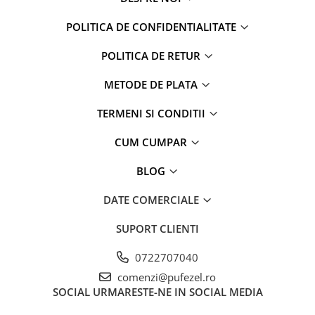
Captain america
Marvel
Bakugan
Monsters Inc.
POLITICA DE CONFIDENTIALITATE
Liga Dreptatii
The Elf
POLITICA DE RETUR
Buzz Lightyear
Faro
My Little Pony
La casa de papel
METODE DE PLATA
Planes
Nasa
TERMENI SI CONDITII
EplusM
Kids Euroswan
Tom & Jerry
Rainbow High
CUM CUMPAR
Transformers
Garfield
BLOG
Arditex
Ben 10
Top Wings
Petshop
DATE COMERCIALE
Incaltaminte baieti
Nightmare before Christmas
Alice in Wonderland
SUPORT CLIENTI
Ghete si cizme baieti
EplusM
Pantofi baieti
0722707040
Nella The Princess Knight
Pantofi sport baieti
comenzi@pufezel.ro
Perletti
Papuci si slapi baieti
SOCIAL
URMARESTE-NE IN SOCIAL MEDIA
Arditex
Sandale baieti