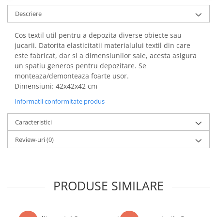
Power Players
Shimmer and Shine
Descriere
SuperZings
Vaiana
Cos textil util pentru a depozita diverse obiecte sau
Dragon Ball
Looney Tunes
jucarii. Datorita elasticitatii materialului textil din care
Super Mario
LOL SURPRISE
este fabricat, dar si a dimensiunilor sale, acesta asigura
Hot Wheels
L.O.L Surprise!
un spatiu generos pentru depozitare. Se
Looney Tunes
Dora the Explorer
monteaza/demonteaza foarte usor.
Nightmare before Christmas
Minions
Dimensiuni: 42x42x42 cm
Snoopy
Jurassic World
Informatii conformitate produs
SpongeBob
PJ Masks
Caracteristici
Toy Story
Doc McStuffins
Red Bull Racing
Soy Luna
Review-uri
(0)
Jurassic Park
Na! Na! Na! Surprise
Ricky Zoom
Wednesday
Monsters Inc.
by TGA
PRODUSE SIMILARE
OEM
Lion King
The Elf
My Little Pony
Wednesday
Poopsie