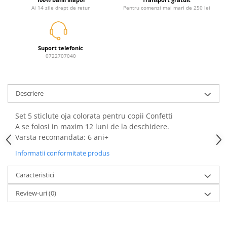
Jurassic World
Peppa Pig
Skateboard
Ai 14 zile drept de retur
Pentru comenzi mai mari de 250 lei
Batman
Printesele Disney
Casti protectie sport
Minions
Sonic
Manusi sport
Peppa Pig
Barbie
Vehicule
Suport telefonic
Star Wars
Disney
0722707040
Casute si Locuri de joaca
Real Madrid
Harry Potter
Corturi si casute copii
R-Walker
Mickey Mouse Disney
Sporturi de interior
Pokemon
Baby Shark
Descriere
Baby Shark
Ladybug
Set 5 sticlute oja colorata pentru copii Confetti
Lion King
Minecraft
A se folosi in maxim 12 luni de la deschidere.
Marvel
Trolls
Varsta recomandata: 6 ani+
Testoasele Ninja
Pokemon
Informatii conformitate produs
Fireman Sam
Pink Panther
PJ Masks
SuperZings
Caracteristici
Disney
Bing
Review-uri
(0)
Frozen Disney
Marie Cat
Lotto
Unicorn
Bing
R-Walker