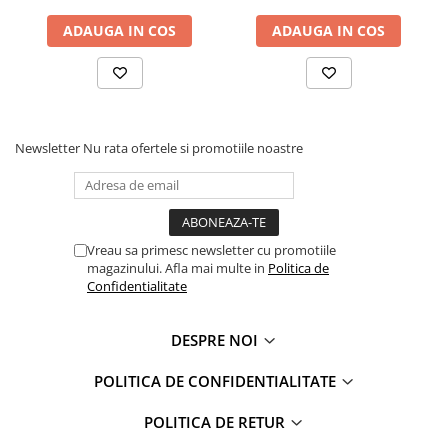
Faro
Shimmer Shine
ADAUGA IN COS
ADAUGA IN COS
FC Barcelona
Snoopy
La casa de papel
Sofia Intai
Minnie Mouse Disney
FC Barcelona
Nasa
Red Bull Racing
Super Wings
Monster High
Newsletter
Nu rata ofertele si promotiile noastre
Garfield
Toy Story
Perletti
OEM
Warner
Dory
The Grinch
Lady Bug
Vreau sa primesc newsletter cu promotiile
magazinului. Afla mai multe in
Politica de
Gabby's Dollhouse
Powerpuff Girls
Confidentialitate
Ben 10
VAMPIRINA
Beyblade
Zhu Zhu Pets
DESPRE NOI
Captain Tsubasa
Super Wings
44 Cats
Disney Elena din Avalor
POLITICA DE CONFIDENTIALITATE
Superman
Pusheen
POLITICA DE RETUR
Vaiana
Rainbow Castle