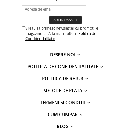
Faro
Shimmer Shine
FC Barcelona
Snoopy
La casa de papel
Sofia Intai
Minnie Mouse Disney
FC Barcelona
Vreau sa primesc newsletter cu promotiile
magazinului. Afla mai multe in
Politica de
Nasa
Red Bull Racing
Confidentialitate
Super Wings
Monster High
Garfield
Toy Story
DESPRE NOI
Perletti
OEM
Warner
Dory
POLITICA DE CONFIDENTIALITATE
The Grinch
Lady Bug
POLITICA DE RETUR
Gabby's Dollhouse
Powerpuff Girls
Ben 10
VAMPIRINA
METODE DE PLATA
Beyblade
Zhu Zhu Pets
TERMENI SI CONDITII
Captain Tsubasa
Super Wings
44 Cats
Disney Elena din Avalor
CUM CUMPAR
Superman
Pusheen
Vaiana
Rainbow Castle
BLOG