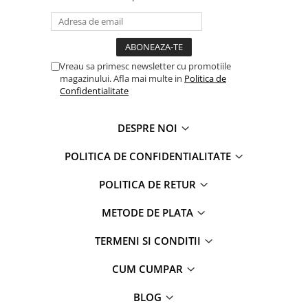
Faro
Shimmer Shine
FC Barcelona
Snoopy
La casa de papel
Sofia Intai
Minnie Mouse Disney
FC Barcelona
Vreau sa primesc newsletter cu promotiile
magazinului. Afla mai multe in
Politica de
Nasa
Red Bull Racing
Confidentialitate
Super Wings
Monster High
Garfield
Toy Story
DESPRE NOI
Perletti
OEM
Warner
Dory
POLITICA DE CONFIDENTIALITATE
The Grinch
Lady Bug
POLITICA DE RETUR
Gabby's Dollhouse
Powerpuff Girls
Ben 10
VAMPIRINA
METODE DE PLATA
Beyblade
Zhu Zhu Pets
TERMENI SI CONDITII
Captain Tsubasa
Super Wings
44 Cats
Disney Elena din Avalor
CUM CUMPAR
Superman
Pusheen
Vaiana
Rainbow Castle
BLOG