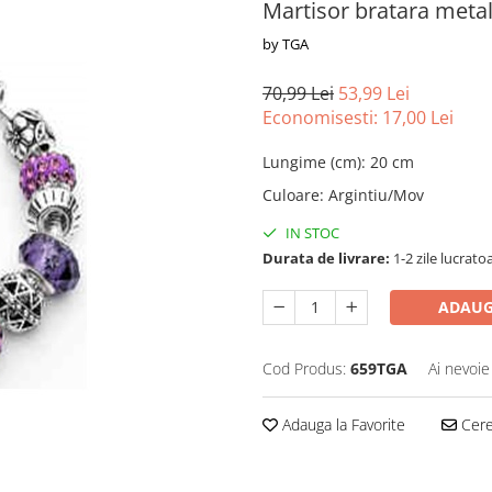
Martisor bratara meta
by TGA
70,99 Lei
53,99 Lei
Economisesti:
17,00
Lei
Lungime (cm)
:
20 cm
Culoare
:
Argintiu/Mov
IN STOC
Durata de livrare:
1-2 zile lucrato
ADAUG
Cod Produs:
659TGA
Ai nevoie
Adauga la Favorite
Cere 