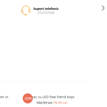
Suport telefonic
0722707040
zen in
Ceas cu LED Paw Patrol boys
Ceas
-23%
-8%
102,99 Lei
78,99 Lei