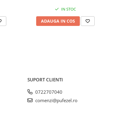
IN STOC
ADAUGA IN COS
AD
SUPORT CLIENTI
0722707040
comenzi@pufezel.ro