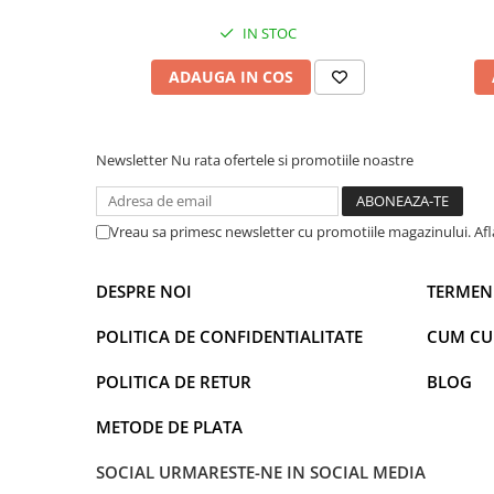
Power Players
Shimmer and Shine
IN STOC
SuperZings
Vaiana
ADAUGA IN COS
Dragon Ball
Looney Tunes
Super Mario
LOL SURPRISE
Hot Wheels
L.O.L Surprise!
Newsletter
Nu rata ofertele si promotiile noastre
Looney Tunes
Dora the Explorer
Nightmare before Christmas
Minions
Snoopy
Jurassic World
Vreau sa primesc newsletter cu promotiile magazinului. Af
SpongeBob
PJ Masks
Toy Story
Doc McStuffins
DESPRE NOI
TERMENI
Red Bull Racing
Soy Luna
POLITICA DE CONFIDENTIALITATE
CUM C
Jurassic Park
Na! Na! Na! Surprise
Ricky Zoom
Wednesday
POLITICA DE RETUR
BLOG
Monsters Inc.
by TGA
OEM
Lion King
METODE DE PLATA
The Elf
My Little Pony
SOCIAL
URMARESTE-NE IN SOCIAL MEDIA
Wednesday
Poopsie