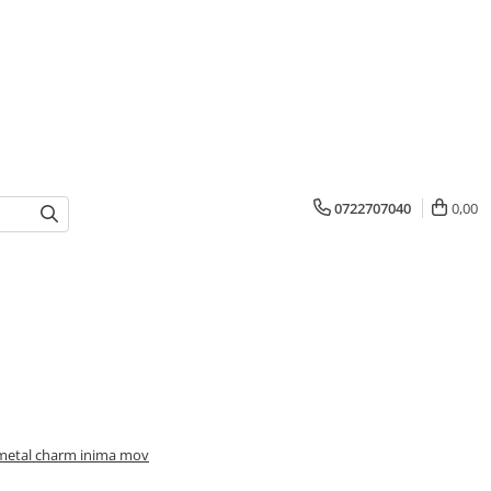
0722707040
0,00
 metal charm inima mov