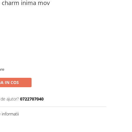
l charm inima mov
are
A IN COS
 de ajutor?
0722707040
informatii