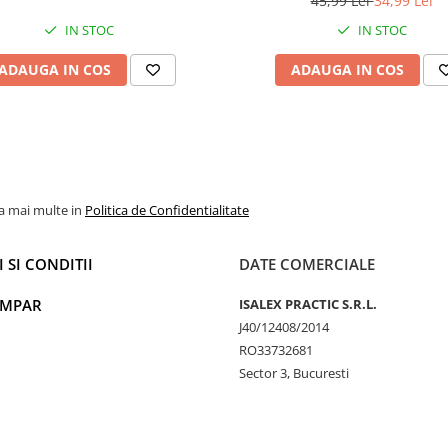
45,99 Lei
34,99 Lei
IN STOC
IN STOC
ADAUGA IN COS
ADAUGA IN COS
la mai multe in
Politica de Confidentialitate
 SI CONDITII
DATE COMERCIALE
UMPAR
ISALEX PRACTIC S.R.L.
J40/12408/2014
RO33732681
Sector 3, Bucuresti