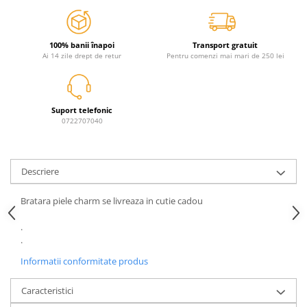
Jurassic World
Peppa Pig
Skateboard
Batman
Printesele Disney
Casti protectie sport
Minions
Sonic
Manusi sport
100% banii înapoi
Transport gratuit
Peppa Pig
Barbie
Vehicule
Ai 14 zile drept de retur
Pentru comenzi mai mari de 250 lei
Star Wars
Disney
Casute si Locuri de joaca
Real Madrid
Harry Potter
Corturi si casute copii
R-Walker
Mickey Mouse Disney
Suport telefonic
Sporturi de interior
0722707040
Pokemon
Baby Shark
Baby Shark
Ladybug
Lion King
Minecraft
Descriere
Marvel
Trolls
Testoasele Ninja
Pokemon
Bratara piele charm se livreaza in cutie cadou
Fireman Sam
Pink Panther
.
PJ Masks
SuperZings
.
Disney
Bing
Informatii conformitate produs
Frozen Disney
Marie Cat
Lotto
Unicorn
Caracteristici
Bing
R-Walker