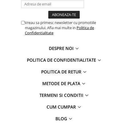
Faro
Shimmer Shine
FC Barcelona
Snoopy
La casa de papel
Sofia Intai
Vreau sa primesc newsletter cu promotiile
Minnie Mouse Disney
FC Barcelona
magazinului. Afla mai multe in
Politica de
Confidentialitate
Nasa
Red Bull Racing
Super Wings
Monster High
DESPRE NOI
Garfield
Toy Story
Perletti
OEM
POLITICA DE CONFIDENTIALITATE
Warner
Dory
The Grinch
Lady Bug
POLITICA DE RETUR
Gabby's Dollhouse
Powerpuff Girls
METODE DE PLATA
Ben 10
VAMPIRINA
Beyblade
Zhu Zhu Pets
TERMENI SI CONDITII
Captain Tsubasa
Super Wings
CUM CUMPAR
44 Cats
Disney Elena din Avalor
Superman
Pusheen
BLOG
Vaiana
Rainbow Castle