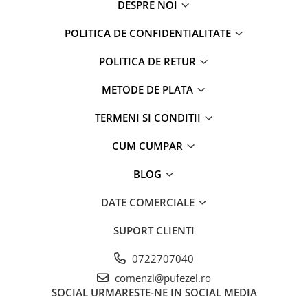
DESPRE NOI
Captain america
Marvel
Bakugan
Monsters Inc.
POLITICA DE CONFIDENTIALITATE
Liga Dreptatii
The Elf
Buzz Lightyear
Faro
POLITICA DE RETUR
My Little Pony
La casa de papel
METODE DE PLATA
Planes
Nasa
EplusM
Kids Euroswan
TERMENI SI CONDITII
Tom & Jerry
Rainbow High
CUM CUMPAR
Transformers
Garfield
Arditex
Ben 10
BLOG
Top Wings
Petshop
DATE COMERCIALE
Incaltaminte baieti
Nightmare before Christmas
Alice in Wonderland
Ghete si cizme baieti
SUPORT CLIENTI
EplusM
Pantofi baieti
Nella The Princess Knight
0722707040
Pantofi sport baieti
Perletti
comenzi@pufezel.ro
Papuci si slapi baieti
SOCIAL
URMARESTE-NE IN SOCIAL MEDIA
Arditex
Sandale baieti