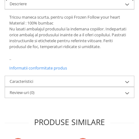
Descriere
Power Players
Shimmer and Shine
SuperZings
Vaiana
Tricou maneca scurta, pentru copii Frozen Follow your heart
Dragon Ball
Looney Tunes
Material : 100% bumbac
Nu lasati ambalajul produsului la indemana copiilor. Indepartati
Super Mario
LOL SURPRISE
orice ambalaj al produsului inainte de a il oferi copilului. Pastrati
Hot Wheels
L.O.L Surprise!
instructiunile si etichetele pentru referinte viitoare. Feriti
produsul de foc, temperaturi ridicate si umiditate.
Looney Tunes
Dora the Explorer
Nightmare before Christmas
Minions
..
Snoopy
Jurassic World
Informatii conformitate produs
SpongeBob
PJ Masks
Toy Story
Doc McStuffins
Caracteristici
Red Bull Racing
Soy Luna
Review-uri
(0)
Jurassic Park
Na! Na! Na! Surprise
Ricky Zoom
Wednesday
Monsters Inc.
by TGA
OEM
Lion King
PRODUSE SIMILARE
The Elf
My Little Pony
Wednesday
Poopsie