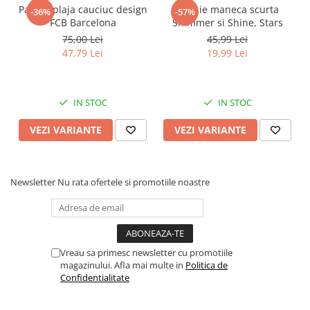
Papuci plaja cauciuc design
Rochie maneca scurta
Faro
Shimmer Shine
-36%
-57%
FCB Barcelona
Shimmer si Shine, Stars
FC Barcelona
Snoopy
75,00 Lei
45,99 Lei
La casa de papel
Sofia Intai
47,79 Lei
19,99 Lei
Minnie Mouse Disney
FC Barcelona
Nasa
Red Bull Racing
Super Wings
Monster High
IN STOC
IN STOC
Garfield
Toy Story
VEZI VARIANTE
VEZI VARIANTE
Perletti
OEM
Warner
Dory
The Grinch
Lady Bug
Newsletter
Nu rata ofertele si promotiile noastre
Gabby's Dollhouse
Powerpuff Girls
Ben 10
VAMPIRINA
Beyblade
Zhu Zhu Pets
Captain Tsubasa
Super Wings
Vreau sa primesc newsletter cu promotiile
44 Cats
Disney Elena din Avalor
magazinului. Afla mai multe in
Politica de
Confidentialitate
Superman
Pusheen
Vaiana
Rainbow Castle