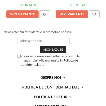
Faro
Shimmer Shine
IN STOC
IN STOC
FC Barcelona
Snoopy
VEZI VARIANTE
VEZI VARIANTE
La casa de papel
Sofia Intai
Minnie Mouse Disney
FC Barcelona
Nasa
Red Bull Racing
Newsletter
Nu rata ofertele si promotiile noastre
Super Wings
Monster High
Garfield
Toy Story
Perletti
OEM
Warner
Dory
Vreau sa primesc newsletter cu promotiile
The Grinch
Lady Bug
magazinului. Afla mai multe in
Politica de
Confidentialitate
Gabby's Dollhouse
Powerpuff Girls
Ben 10
VAMPIRINA
DESPRE NOI
Beyblade
Zhu Zhu Pets
Captain Tsubasa
Super Wings
POLITICA DE CONFIDENTIALITATE
44 Cats
Disney Elena din Avalor
Superman
Pusheen
POLITICA DE RETUR
Vaiana
Rainbow Castle