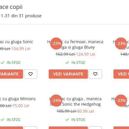
ce copii
1-
31
din
31
produse
ac cu gluga Sonic
Hanorac cu fermoar, maneca
Hanorac
-23%
-23%
lunga si gluga Bluey
glu
99 Lei
104,99 Lei
162,99 Lei
124,99 Lei
148,
IN STOC
IN STOC
VARIANTE
VEZI VARIANTE
VEZI
c cu gluga Minions
Hanorac cu gluga , maneca
-24%
-23%
lunga Sonic the Hedgehog
00 Lei
75,00 Lei
136,
105,99 Lei
80,99 Lei
IN STOC
IN STOC