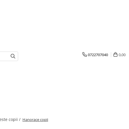
0722707040
0,00
este copii /
Hanorace copii