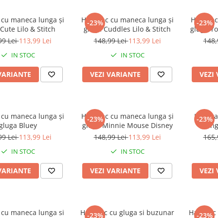
cu maneca lunga și
Hanorac cu maneca lunga și
Hanorac
-23%
-23%
Cute Lilo & Stitch
gluga Cuddles Lilo & Stitch
gluga Yo
99 Lei
113,99 Lei
148,99 Lei
113,99 Lei
148,
IN STOC
IN STOC
VARIANTE
VEZI VARIANTE
VEZI
cu maneca lunga și
Hanorac cu maneca lunga și
Hanora
-23%
-23%
gluga Bluey
gluga Minnie Mouse Disney
lung
99 Lei
113,99 Lei
148,99 Lei
113,99 Lei
165,
IN STOC
IN STOC
VARIANTE
VEZI VARIANTE
VEZI
cu maneca lunga si
Hanorac cu gluga si buzunar
Hanorac 
-23%
-23%