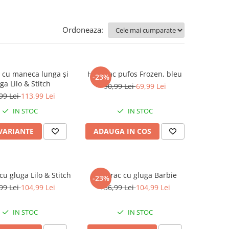
Ordoneaza:
 cu maneca lunga și
Hanorac pufos Frozen, bleu
-23%
ga Lilo & Stitch
90,99 Lei
69,99 Lei
99 Lei
113,99 Lei
IN STOC
IN STOC
 VARIANTE
ADAUGA IN COS
Hanorac cu gluga Lilo & Stitch
Hanorac cu gluga Barbie
-23%
99 Lei
104,99 Lei
136,99 Lei
104,99 Lei
IN STOC
IN STOC