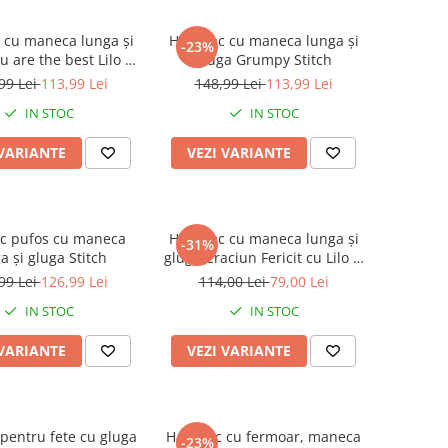
 cu maneca lunga și
Hanorac cu maneca lunga și
-23%
u are the best Lilo &
gluga Grumpy Stitch
Stitch
99 Lei
113,99 Lei
148,99 Lei
113,99 Lei
IN STOC
IN STOC
 VARIANTE
VEZI VARIANTE
c pufos cu maneca
Hanorac cu maneca lunga și
-31%
a și gluga Stitch
gluga Craciun Fericit cu Lilo si
Stitch
99 Lei
126,99 Lei
114,00 Lei
79,00 Lei
IN STOC
IN STOC
 VARIANTE
VEZI VARIANTE
pentru fete cu gluga
Hanorac cu fermoar, maneca
-23%