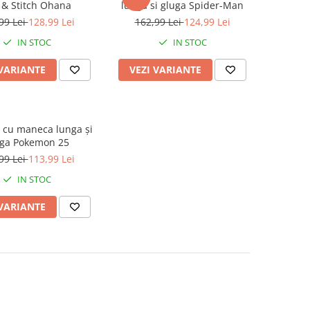
o & Stitch Ohana
lunga si gluga Spider-Man
99 Lei
128,99 Lei
162,99 Lei
124,99 Lei
IN STOC
IN STOC
 VARIANTE
VEZI VARIANTE
 cu maneca lunga și
uga Pokemon 25
99 Lei
113,99 Lei
IN STOC
 VARIANTE