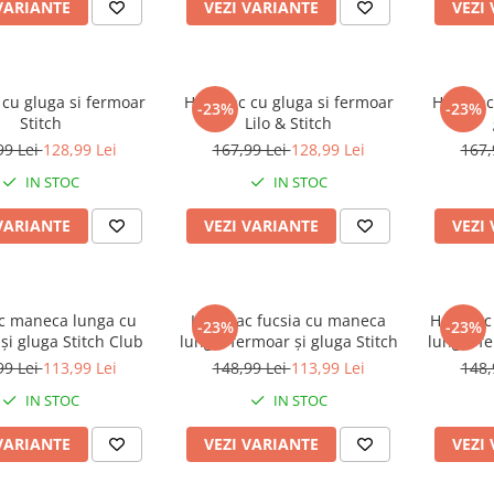
VARIANTE
VEZI VARIANTE
VEZI
cu gluga si fermoar
Hanorac cu gluga si fermoar
Hanorac
-23%
-23%
Stitch
Lilo & Stitch
99 Lei
128,99 Lei
167,99 Lei
128,99 Lei
167,
IN STOC
IN STOC
VARIANTE
VEZI VARIANTE
VEZI
c maneca lunga cu
Hanorac fucsia cu maneca
Hanorac
-23%
-23%
și gluga Stitch Club
lunga, fermoar și gluga Stitch
lunga, fe
99 Lei
113,99 Lei
148,99 Lei
113,99 Lei
148,
IN STOC
IN STOC
VARIANTE
VEZI VARIANTE
VEZI