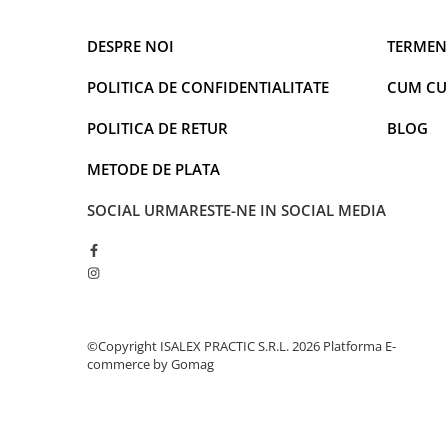
Captain america
Marvel
Bakugan
Monsters Inc.
DESPRE NOI
TERMENI
Liga Dreptatii
The Elf
POLITICA DE CONFIDENTIALITATE
CUM C
Buzz Lightyear
Faro
My Little Pony
La casa de papel
POLITICA DE RETUR
BLOG
Planes
Nasa
EplusM
Kids Euroswan
METODE DE PLATA
Tom & Jerry
Rainbow High
SOCIAL
URMARESTE-NE IN SOCIAL MEDIA
Transformers
Garfield
Arditex
Ben 10
Top Wings
Petshop
Incaltaminte baieti
Nightmare before Christmas
Alice in Wonderland
Ghete si cizme baieti
©Copyright ISALEX PRACTIC S.R.L. 2026
Platforma E-
EplusM
Pantofi baieti
commerce by Gomag
Nella The Princess Knight
Pantofi sport baieti
Perletti
Papuci si slapi baieti
Arditex
Sandale baieti