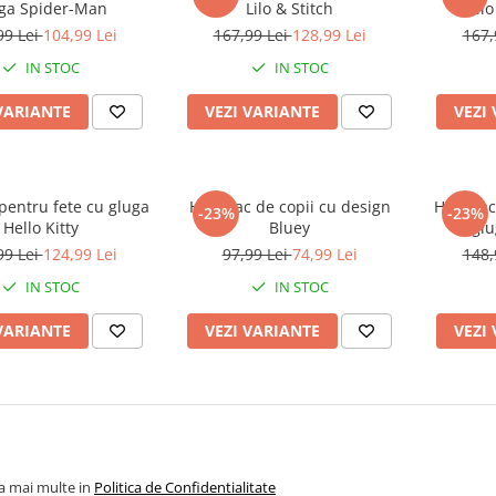
ga Spider-Man
Lilo & Stitch
Lil
99 Lei
104,99 Lei
167,99 Lei
128,99 Lei
167,
IN STOC
IN STOC
VARIANTE
VEZI VARIANTE
VEZI
pentru fete cu gluga
Hanorac de copii cu design
Hanorac
-23%
-23%
Hello Kitty
Bluey
gl
99 Lei
124,99 Lei
97,99 Lei
74,99 Lei
148,
IN STOC
IN STOC
VARIANTE
VEZI VARIANTE
VEZI
la mai multe in
Politica de Confidentialitate